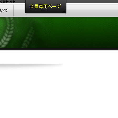
�싅�A��